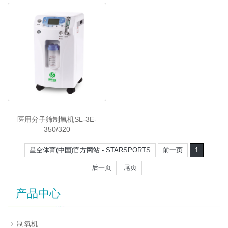
医用分子筛制氧机SL-3E-
350/320
星空体育(中国)官方网站 - STARSPORTS
前一页
1
后一页
尾页
产品中心
制氧机