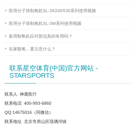
医用分子筛制氧机SL-3A330/530系列使用视频
医用分子筛制氧机SL-3W系列使用视频
家用制氧机应对新冠真的有用吗？
在家吸氧，要注意什么？
联系星空体育(中国)官方网站 -
STARSPORTS
联系人: 神鹿医疗
联系电话: 400-993-6860
QQ:14675016（同微信）
联系地址: 北京市房山区琉璃河镇