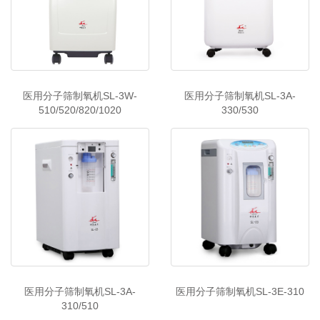
医用分子筛制氧机SL-3W-
医用分子筛制氧机SL-3A-
510/520/820/1020
330/530
医用分子筛制氧机SL-3A-
医用分子筛制氧机SL-3E-310
310/510