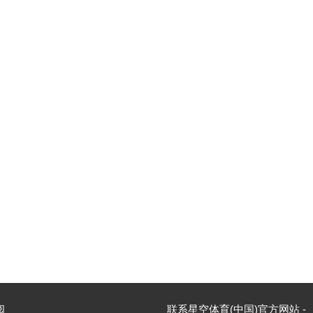
阅
联系星空体育(中国)官方网站 -