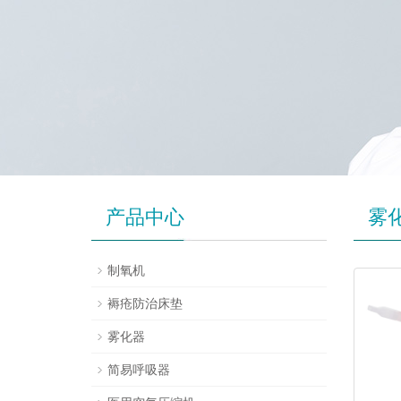
产品中心
雾
制氧机
褥疮防治床垫
雾化器
简易呼吸器