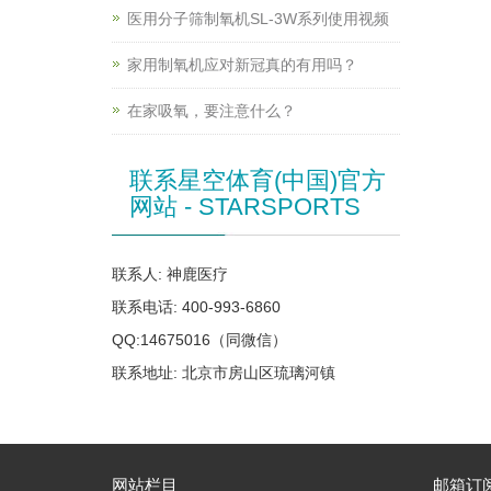
医用分子筛制氧机SL-3W系列使用视频
家用制氧机应对新冠真的有用吗？
在家吸氧，要注意什么？
联系星空体育(中国)官方
网站 - STARSPORTS
联系人: 神鹿医疗
联系电话: 400-993-6860
QQ:14675016（同微信）
联系地址: 北京市房山区琉璃河镇
网站栏目
邮箱订