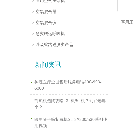
医用空气压缩机
空氧混合器
医用压
空氧混合仪
急救转运呼吸机
呼吸管路硅胶类产品
新闻资讯
神鹿医疗全国售后服务电话400-993-
6860
制氧机选购攻略| 3L机/5L机？到底选哪
个？
医用分子筛制氧机SL-3A330/530系列使
用视频