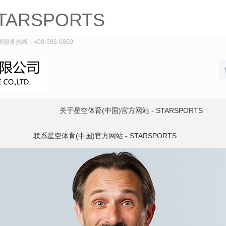
ARSPORTS
务热线：400-993-6860
关于星空体育(中国)官方网站 - STARSPORTS
联系星空体育(中国)官方网站 - STARSPORTS