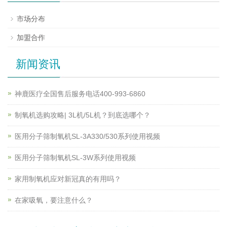
市场分布
加盟合作
新闻资讯
神鹿医疗全国售后服务电话400-993-6860
制氧机选购攻略| 3L机/5L机？到底选哪个？
医用分子筛制氧机SL-3A330/530系列使用视频
医用分子筛制氧机SL-3W系列使用视频
家用制氧机应对新冠真的有用吗？
在家吸氧，要注意什么？