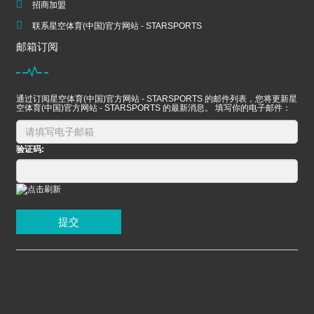
招商加盟
联系星空体育(中国)官方网站 - STARSPORTS
邮箱订阅
通过订阅星空体育(中国)官方网站 - STARSPORTS 的邮件列表，您将更新星
空体育(中国)官方网站 - STARSPORTS 的最新消息。 填写你的电子邮件：
验证码:
提交