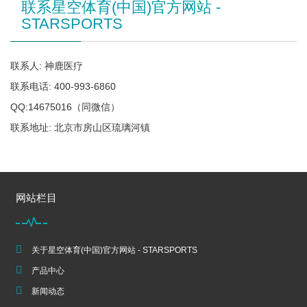
联系星空体育(中国)官方网站 -
STARSPORTS
联系人: 神鹿医疗
联系电话: 400-993-6860
QQ:14675016（同微信）
联系地址: 北京市房山区琉璃河镇
网站栏目
关于星空体育(中国)官方网站 - STARSPORTS
产品中心
新闻动态