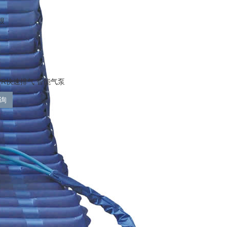
根
PR快速排气 智能气泵
询