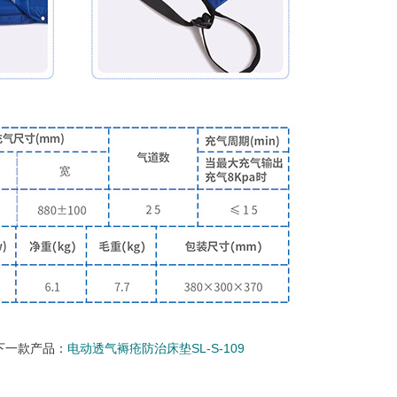
下一款产品：
电动透气褥疮防治床垫SL-S-109