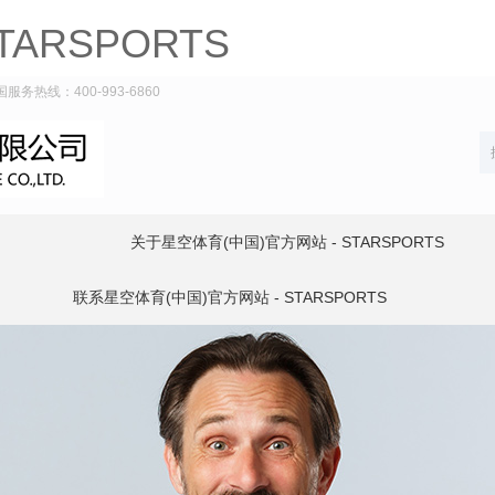
ARSPORTS
务热线：400-993-6860
关于星空体育(中国)官方网站 - STARSPORTS
联系星空体育(中国)官方网站 - STARSPORTS