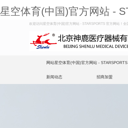
星空体育(中国)官方网站 - ST
欢迎访问星空体育(中国)官方网站 - STARSPORTS 官方网站！全国服
网站星空体育(中国)官方网站 - STARSPORTS
新闻动态
招商加盟