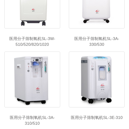
医用分子筛制氧机SL-3W-
医用分子筛制氧机SL-3A-
510/520/820/1020
330/530
医用分子筛制氧机SL-3A-
医用分子筛制氧机SL-3E-310
310/510